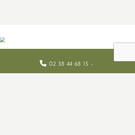
02 38 44 68 15
reservation@latonnelleriehotel.com
12 Rue des Eaux Bleues, 45190 Tavers
Suivez-nous