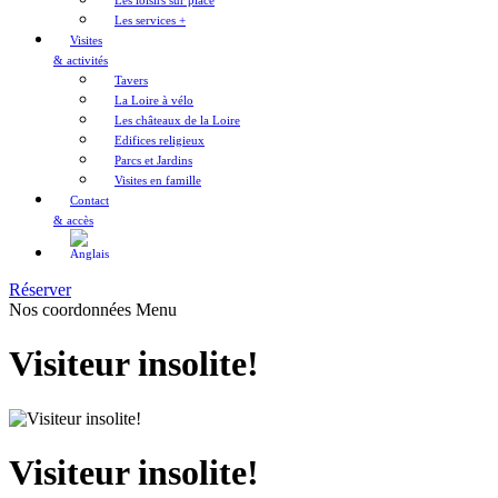
Les loisirs sur place
Les services +
Visites
& activités
Tavers
La Loire à vélo
Les châteaux de la Loire
Edifices religieux
Parcs et Jardins
Visites en famille
Contact
& accès
Réserver
Nos coordonnées
Menu
Visiteur insolite!
Visiteur insolite!