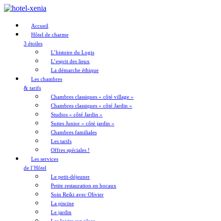
Accueil
Hôtel de charme
3 étoiles
L’histoire du Logis
L’esprit des lieux
La démarche éthique
Les chambres
& tarifs
Chambres classiques « côté village »
Chambres classiques « côté Jardin »
Studios « côté Jardin »
Suites Junior « côté jardin »
Chambres familiales
Les tarifs
Offres spéciales !
Les services
de l’Hôtel
Le petit-déjeuner
Petite restauration en bocaux
Soin Reiki avec Olivier
La piscine
Le jardin